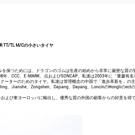
 TT/TL M/Cの小さいタイヤ
レベルを保つためには、ドラゴンのゴムは生産の始めから非常に厳密な質の
008年、CCC、E-MARK、点およびSONCAP。私達は2003年に「重
よびスクーターのためのタイヤ。私達は管理概念の中国で「進歩革新を」
g、Jianshe、Zongshen、Dajiang、Dayang、LoncinのHo
リカおよび東ヨーロッパに輸出し、優秀な質の外国の顧客からの好意を得