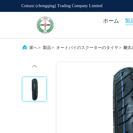
Comaxi (chongqing) Trading Company Limited
ホーム
製
家へ
>
製品
>
オートバイのスクーターのタイヤ
>
耐久