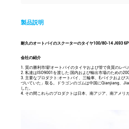
製品説明
耐久のオートバイのスクーターのタイヤ100/80-14 J693 6PR
会社の紹介
1. 質の勝利市場!オートバイのタイヤおよび管で良質の
2. 私達はISO9001を渡した:国内および輸出市場のための2
3. 主要なプロダクト:オートバイ、三輪車、Eバイクお
づいていた」取る。ドラゴンのゴムは中国にQianjiang、Jialin
した。
4. その間これらのプロダクトは日本、南アジア、南アメ